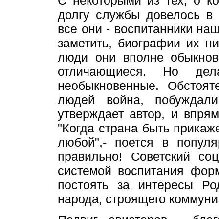
С некоторыми из тех, о к
долгу службы довелось в 
все они - воспитанники на
заметить, биографии их н
люди они вполне обыкнов
отличающиеся. Но дел
необыкновенные. Обстоят
людей война, побуждали
утверждает автор, и впря
"Когда страна быть прикаже
любой",- поется в попул
правильно! Советский со
системой воспитания форм
постоять за интересы Ро
народа, строящего коммуни